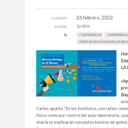
26 febrero, 2022
CUANDO:
12:00 h
DONDE:
CONFERENCIA
CONFERENCI
MURCIA DIVULGA EN EL MUSEO
Hor
Eda
LA
«Ap
pro
Bay
ent
Carlos apunta “En los institutos, con ratios como
físico como por control del aula-laboratorio, usar
charla se explicarán conceptos básicos de quími